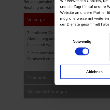
Wir verwenden Cookies, um I
Bei allen privaten Versicherungen empfehlen wir Ihn
und die Zugriffe auf unsere 
Beratung bis zum hoffentlich nie eintretenden Schad
Website an unsere Partner fü
möglicherweise mit weiteren
Vorsorge
der Dienste gesammelt habe
Zur privaten Vorsorge zählen wir die Versorgung im 
Einwilligungsauswahl
Absicherung aus, die Sie vielleicht einmal vor 
Notwendig
haben sich wahrscheinlich geändert...
Zudem möchten wir Sie besonders auf die Berufsu
Berufswelt entscheidend ist. Um Ihnen diese näher 
Ablehnen
Gesundheit
Sachversicherungen