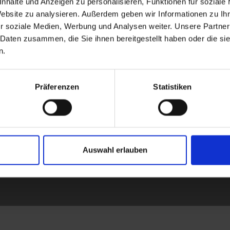
nhalte und Anzeigen zu personalisieren, Funktionen für soziale
en ein unverbindliches Beratungsgespräch zwischen Ihnen und uns. 
Website zu analysieren. Außerdem geben wir Informationen zu I
enfall.
r soziale Medien, Werbung und Analysen weiter. Unsere Partner
 Daten zusammen, die Sie ihnen bereitgestellt haben oder die s
n.
Alter, bei Invalidität z. B. durch einen Unfall oder bei Berufsunfähi
vielen Jahren abgeschlossen haben, ohne diese den veränderten Ge
Präferenzen
Statistiken
nfähigkeitsversicherung aufmerksam machen. Viele unterschätzen, 
zu bringen, haben wir Ihnen hierzu ein kurzes Informationsvideo er
Auswahl erlauben