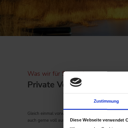
1
2
3
4
5
6
Was wir für Sie tun können
Private Versicherungen v
Zustimmung
Gleich einmal vorweg: Wir sind unabhängig von irgen
Diese Webseite verwendet 
auch gerne voll ausschöpfen.