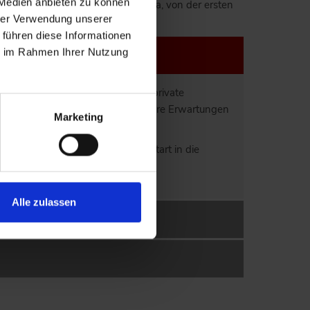
 Medien anbieten zu können
Wir als Ihr Makler sind für Sie da, von der ersten
hrer Verwendung unserer
 führen diese Informationen
ie im Rahmen Ihrer Nutzung
gkeit . Reicht die Rente oder Ihre private
gebenheiten angepasst zu haben? Ihre Erwartungen
Marketing
dass diese auch schon vor dem Start in die
stellt:
Alle zulassen